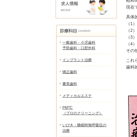
昭和
現在
具体
（1
（2
（3
一般歯科・小児歯科
（4
予防歯科・口腔外科
その
インプラント治療
これ
歯科
矯正歯科
審美歯科
メディカルエステ
PMTC
（プロのクリーニング）
いびき・睡眠時無呼吸症の
治療