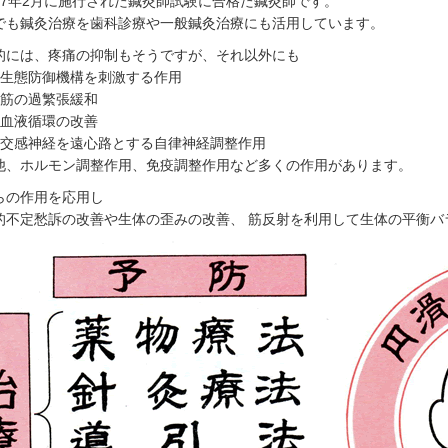
57年2月に施行された鍼灸師試験に合格た鍼灸師です。
でも鍼灸治療を歯科診療や一般鍼灸治療にも活用しています。
的には、疼痛の抑制もそうですが、それ以外にも
）生態防御機構を刺激する作用
）筋の過繁張緩和
）血液循環の改善
）交感神経を遠心路とする自律神経調整作用
他、ホルモン調整作用、免疫調整作用など多くの作用があります。
らの作用を応用し
的不定愁訴の改善や生体の歪みの改善、 筋反射を利用して生体の平衡バ